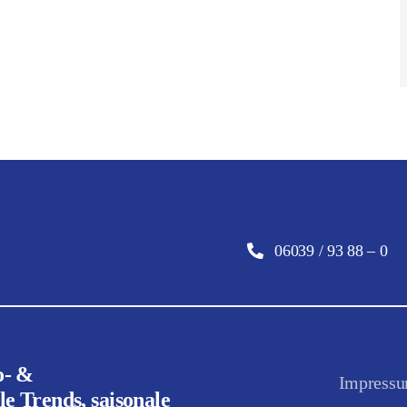
06039 / 93 88 – 0
o- &
Impress
e Trends, saisonale