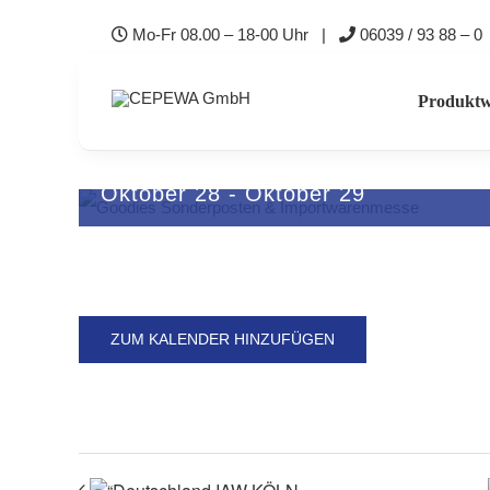
Zum
Mo-Fr 08.00 – 18-00 Uhr |
06039 / 93 88 – 0
Inhalt
springen
Produktw
GOODIES ANKUM
Oktober 28
-
Oktober 29
ZUM KALENDER HINZUFÜGEN