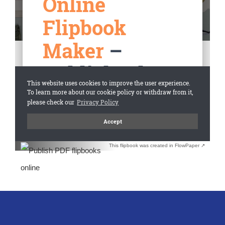
This flipbook was created in FlowPaper ↗