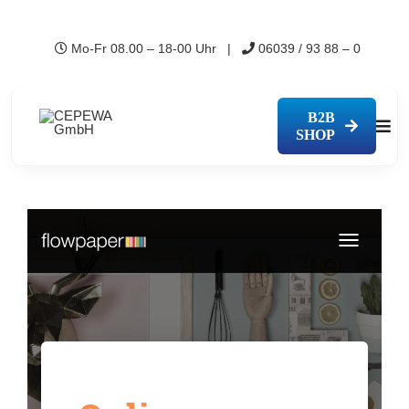
Zum
Inhalt
Mo-Fr 08.00 – 18-00 Uhr |
06039 / 93 88 – 0
springen
B2B
Togg
SHOP
Navi
Pro
Übe
Sho
Mes
Kon