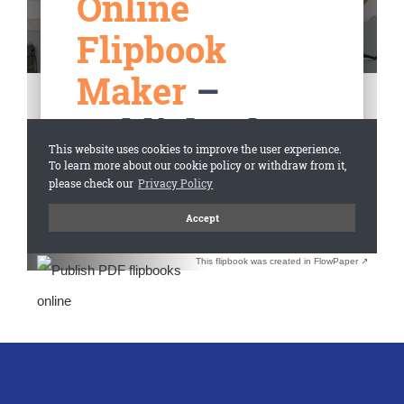
This flipbook was created in FlowPaper ↗