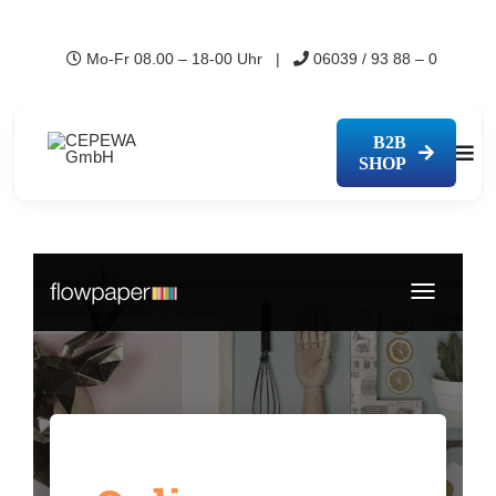
Zum
Inhalt
Mo-Fr 08.00 – 18-00 Uhr |
06039 / 93 88 – 0
springen
B2B
Togg
SHOP
Navi
Pro
Übe
Sho
Mes
Kon