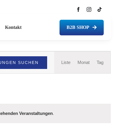
Kontakt
B2B SHOP
Veranstaltung
Liste
Monat
Tag
UNGEN SUCHEN
Ansichten-
Navigation
tehenden Veranstaltungen
.