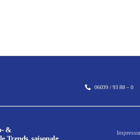
06039 / 93 88 – 0
o- &
Impress
e Trends, saisonale