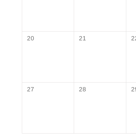
0
0
0
20
21
2
Veranstaltungen,
Veranstaltungen,
V
0
0
0
27
28
2
Veranstaltungen,
Veranstaltungen,
V