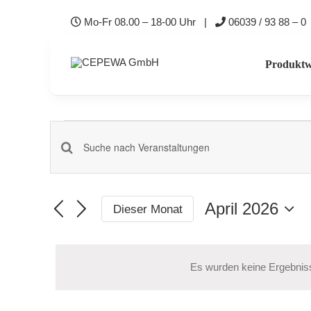
Zum
Mo-Fr 08.00 – 18-00 Uhr |
06039 / 93 88 – 0
Inhalt
springen
Produktw
Veranstaltungen
Veranstaltungen
Bitte
Schlüsselwort
Suche
eingeben.
April 2026
Dieser Monat
und
Datum
Suche
Ansichten,
wählen.
nach
Es wurden keine Ergebniss
Navigation
Veranstaltungen
Schlüsselwort.